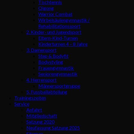
Tischtennis
Qigong
Warrior Combat
Wirbelsäulengymnastik /
Rehabilitationssport
2. Kinder- und Jugendsport
Eltern-Kind-Turnen
Kinderturnen 4 – 8 Jahre
3. Damensport
Step & Bodyfit
Bodystyling
Frauengymnastik
Seniorengymnastik
4. Herrensport
Männersportgruppe
5. Fussballabteilung
Trainingszeiten
Service
Anfahrt
Mitgliedschaft
Satzung 2020
Neufassung Satzung 2025
Sitemap