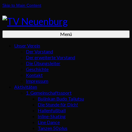
Skip to Main Content
Menü
Unser Verein
Der Vorstand
Der erweiterte Vorstand
Die Übungsleiter
Geschichte
Kontakt
Impressum
Aktivitäten
1. Gemeinschaftssport
Bujinkan Budo Taijutsu
Die Stunde für Dich!
Hallenfußball
Inline-Skating
Line Dance
Tanzen 50 plus