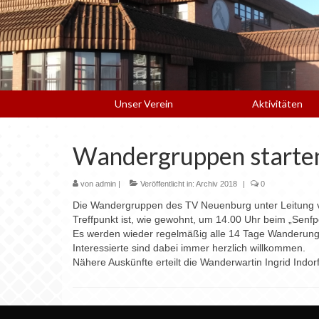
Unser Verein
Aktivitäten
Wandergruppen starten
von
admin
|
Veröffentlicht in:
Archiv 2018
|
0
Die Wandergruppen des TV Neuenburg unter Leitung vo
Treffpunkt ist, wie gewohnt, um 14.00 Uhr beim „Senfp
Es werden wieder regelmäßig alle 14 Tage Wanderung
Interessierte sind dabei immer herzlich willkommen.
Nähere Auskünfte erteilt die Wanderwartin Ingrid Indorf