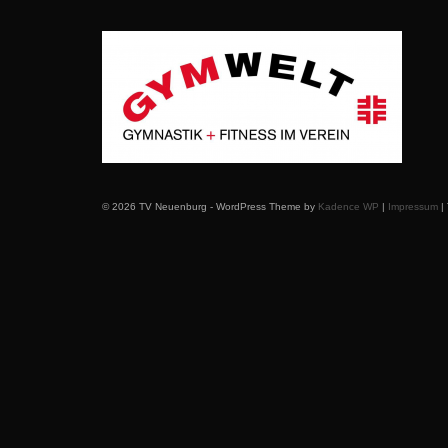
© 2026 TV Neuenburg - WordPress Theme by
Kadence WP
|
Impressum
|