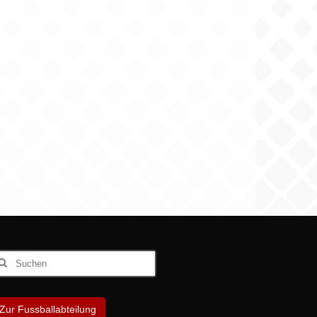
uchen
ach:
Zur Fussballabteilung