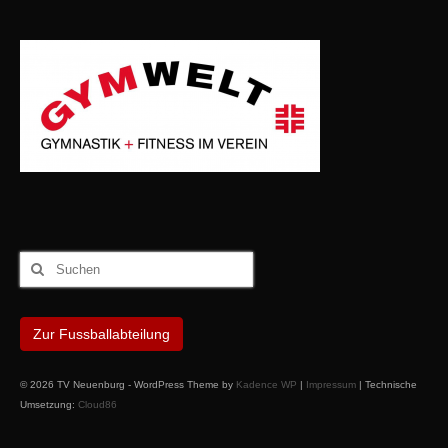
Suchen
nach:
Zur Fussballabteilung
© 2026 TV Neuenburg - WordPress Theme by
Kadence WP
|
Impressum
| Technische
Umsetzung:
Cloud86