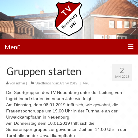
Menü
Unser Verein
Gruppen starten
2
Aktivitäten
JAN. 2019
von
admin
|
Veröffentlicht in:
Archiv 2019
|
0
Trainingszeiten
Die Sportgruppen des TV Neuenburg unter der Leitung von
Ingrid Indorf starten im neuen Jahr wie folgt:
Service
Am Dienstag, dem 08.01.2019 trifft sich, wie gewohnt, die
Frauensportgruppe um 19.00 Uhr in der Turnhalle an der
Aktuelle News
Urwaldkampfbahn in Neuenburg.
Am Donnerstag dem 10.01.2019 trifft sich die
Veranstaltungen
Seniorensportgruppe zur gewohnten Zeit um 14.00 Uhr in der
Turnhalle an der Urwaldkampfbahn.