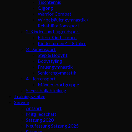
Tischtennis
Qigong
Warrior Combat
Wirbelsäulengymnastik /
Rehabilitationssport
2. Kinder- und Jugendsport
Eltern-Kind-Turnen
Kinderturnen 4 – 8 Jahre
3. Damensport
Step & Bodyfit
Bodystyling
Frauengymnastik
Seniorengymnastik
4. Herrensport
Männersportgruppe
5. Fussballabteilung
Trainingszeiten
Service
Anfahrt
Mitgliedschaft
Satzung 2020
Neufassung Satzung 2025
Sitemap