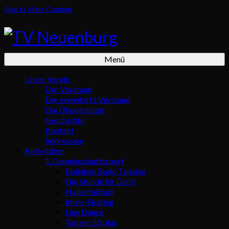
Skip to Main Content
Menü
Unser Verein
Der Vorstand
Der erweiterte Vorstand
Die Übungsleiter
Geschichte
Kontakt
Impressum
Aktivitäten
1. Gemeinschaftssport
Bujinkan Budo Taijutsu
Die Stunde für Dich!
Hallenfußball
Inline-Skating
Line Dance
Tanzen 50 plus