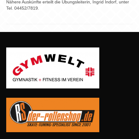
Nähere Auskünfte erteilt die Übungsleiterin, Ingrid Indorf, unter
Tel. 04452/7819.