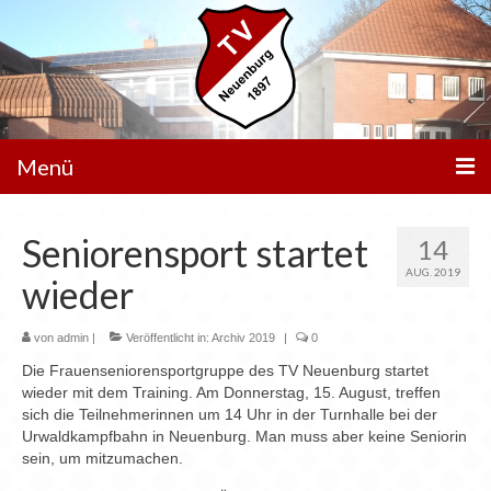
Menü
Unser Verein
Seniorensport startet
14
Aktivitäten
AUG. 2019
wieder
Trainingszeiten
von
admin
|
Veröffentlicht in:
Archiv 2019
|
0
Service
Die Frauenseniorensportgruppe des TV Neuenburg startet
wieder mit dem Training. Am Donnerstag, 15. August, treffen
Aktuelle News
sich die Teilnehmerinnen um 14 Uhr in der Turnhalle bei der
Urwaldkampfbahn in Neuenburg. Man muss aber keine Seniorin
Veranstaltungen
sein, um mitzumachen.