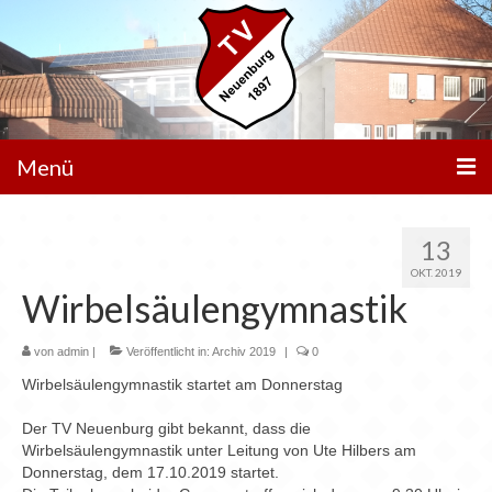
Menü
Unser Verein
13
Aktivitäten
OKT. 2019
Wirbelsäulengymnastik
Trainingszeiten
von
admin
|
Veröffentlicht in:
Archiv 2019
|
0
Service
Wirbelsäulengymnastik startet am Donnerstag
Aktuelle News
Der TV Neuenburg gibt bekannt, dass die
Wirbelsäulengymnastik unter Leitung von Ute Hilbers am
Veranstaltungen
Donnerstag, dem 17.10.2019 startet.