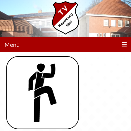
Menü
Unser Verein
Aktivitäten
Trainingszeiten
Service
Aktuelle News
Veranstaltungen