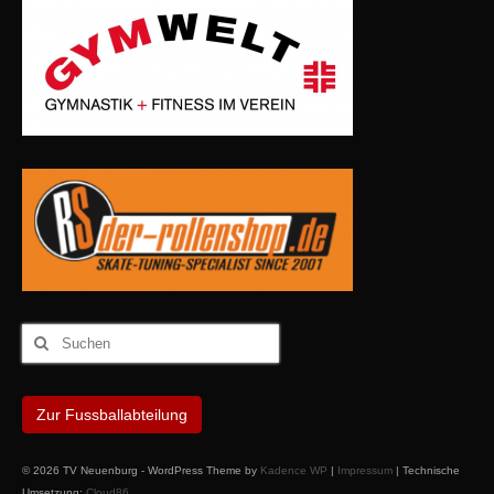
Suchen
nach:
Zur Fussballabteilung
© 2026 TV Neuenburg - WordPress Theme by
Kadence WP
|
Impressum
| Technische
Umsetzung:
Cloud86