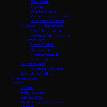
Tischtennis
Qigong
Warrior Combat
Wirbelsäulengymnastik /
Rehabilitationssport
2. Kinder- und Jugendsport
Eltern-Kind-Turnen
Kinderturnen 4 – 8 Jahre
3. Damensport
Step & Bodyfit
Bodystyling
Frauengymnastik
Seniorengymnastik
4. Herrensport
Männersportgruppe
5. Fussballabteilung
Trainingszeiten
Service
Anfahrt
Mitgliedschaft
Satzung 2020
Neufassung Satzung 2025
Sitemap