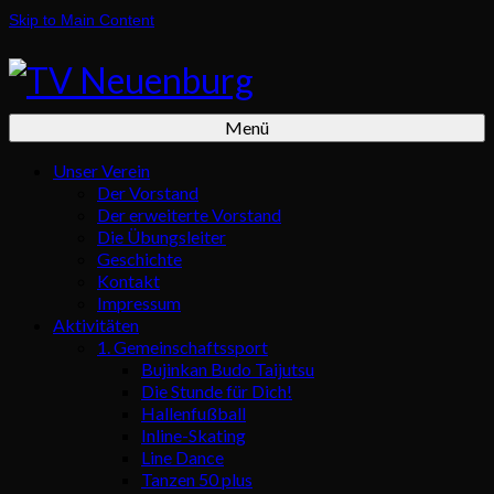
Skip to Main Content
Menü
Unser Verein
Der Vorstand
Der erweiterte Vorstand
Die Übungsleiter
Geschichte
Kontakt
Impressum
Aktivitäten
1. Gemeinschaftssport
Bujinkan Budo Taijutsu
Die Stunde für Dich!
Hallenfußball
Inline-Skating
Line Dance
Tanzen 50 plus