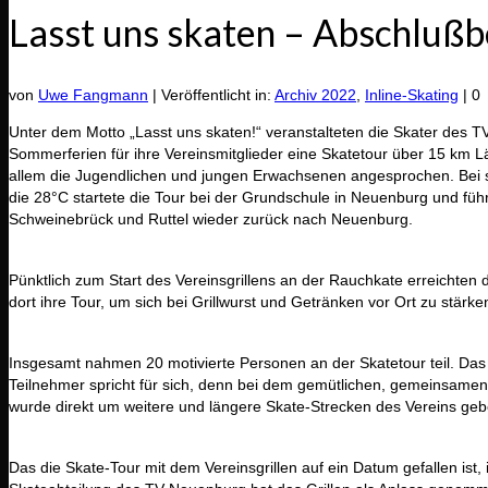
Lasst uns skaten – Abschlußb
von
Uwe Fangmann
|
Veröffentlicht in:
Archiv 2022
,
Inline-Skating
|
0
Unter dem Motto „Lasst uns skaten!“ veranstalteten die Skater des 
Sommerferien für ihre Vereinsmitglieder eine Skatetour über 15 km 
allem die Jugendlichen und jungen Erwachsenen angesprochen. Be
die 28°C startete die Tour bei der Grundschule in Neuenburg und führ
Schweinebrück und Ruttel wieder zurück nach Neuenburg.
Pünktlich zum Start des Vereinsgrillens an der Rauchkate erreichten
dort ihre Tour, um sich bei Grillwurst und Getränken vor Ort zu stärke
Insgesamt nahmen 20 motivierte Personen an der Skatetour teil. Da
Teilnehmer spricht für sich, denn bei dem gemütlichen, gemeinsame
wurde direkt um weitere und längere Skate-Strecken des Vereins geb
Das die Skate-Tour mit dem Vereinsgrillen auf ein Datum gefallen ist, is