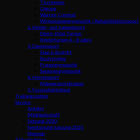
Tischtennis
Qigong
Warrior Combat
Wirbelsäulengymnastik / Rehabilitationssport
2. Kinder- und Jugendsport
Eltern-Kind-Turnen
Kinderturnen 4 – 8 Jahre
3. Damensport
Step & Bodyfit
Bodystyling
Frauengymnastik
Seniorengymnastik
4. Herrensport
Männersportgruppe
5. Fussballabteilung
Trainingszeiten
Service
Anfahrt
Mitgliedschaft
Satzung 2020
Neufassung Satzung 2025
Sitemap
Aktuelle News