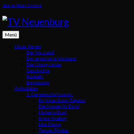
Skip to Main Content
Menü
Unser Verein
Der Vorstand
Der erweiterte Vorstand
Die Übungsleiter
Geschichte
Kontakt
Impressum
Aktivitäten
1. Gemeinschaftssport
Bujinkan Budo Taijutsu
Die Stunde für Dich!
Hallenfußball
Inline-Skating
Line Dance
Tanzen 50 plus