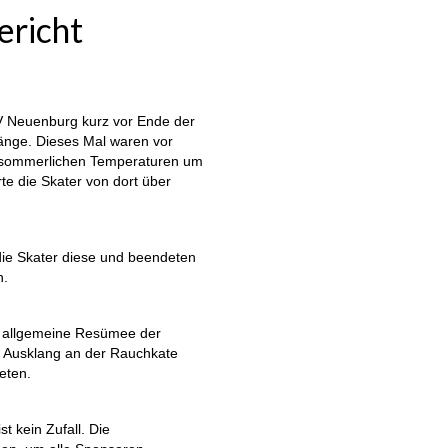
ericht
TV Neuenburg kurz vor Ende der
Länge. Dieses Mal waren vor
i sommerlichen Temperaturen um
te die Skater von dort über
 die Skater diese und beendeten
n.
s allgemeine Resümee der
n Ausklang an der Rauchkate
eten.
t kein Zufall. Die