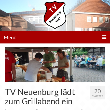
Menü
Unser Verein
Aktivitäten
Trainingszeiten
Service
TV Neuenburg lädt
20
Aktuelle News
MAI 2025
zum Grillabend ein
Veranstaltungen