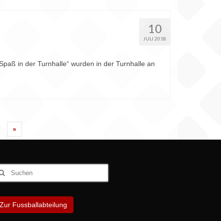
10
JULI 2018
paß in der Turnhalle“ wurden in der Turnhalle an
»
uchen
ach:
Zur Fussballabteilung