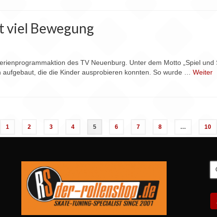
t viel Bewegung
 Ferienprogrammaktion des TV Neuenburg. Unter dem Motto „Spiel und S
 aufgebaut, die die Kinder ausprobieren konnten. So wurde …
Weiter
1
2
3
4
5
6
7
8
…
10
S
n