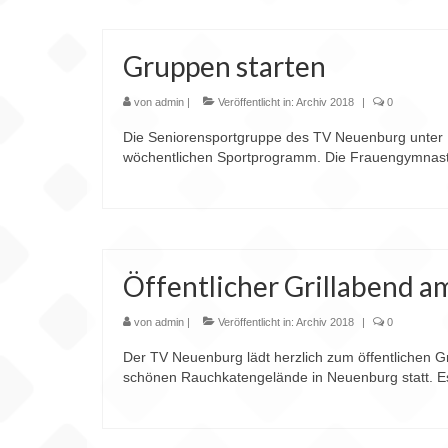
Gruppen starten
von
admin
|
Veröffentlicht in:
Archiv 2018
|
0
Die Seniorensportgruppe des TV Neuenburg unter L
wöchentlichen Sportprogramm. Die Frauengymnastik
Öffentlicher Grillabend a
von
admin
|
Veröffentlicht in:
Archiv 2018
|
0
Der TV Neuenburg lädt herzlich zum öffentlichen G
schönen Rauchkatengelände in Neuenburg statt. Es