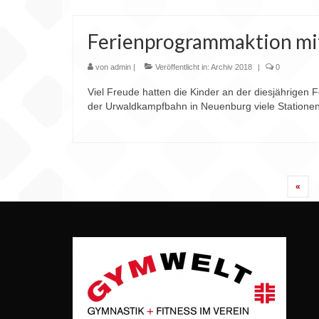
Ferienprogrammaktion mi
von
admin
|
Veröffentlicht in:
Archiv 2018
|
0
Viel Freude hatten die Kinder an der diesjährigen
der Urwaldkampfbahn in Neuenburg viele Stationen
Seitennummerierung
«
der
Beiträge